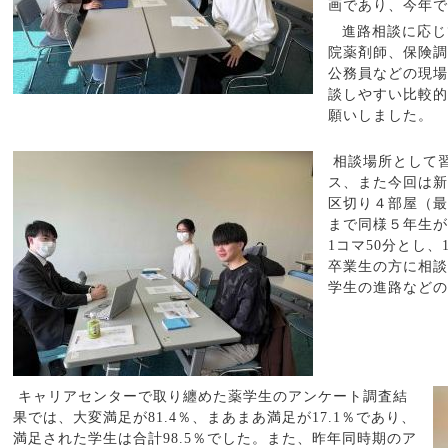
画であり、今年で
進路相談に応じ
院薬剤師、保険調
公務員などの現場
談しやすい比較的
願いしました。
相談場所として
ス、また今回は新
区切り４部屋（最
まで同様５年生が
1
コマ
50
分とし、
卒業生の方に相談
学生の進路などの
キャリアセンターで取り纏めた
薬学生のアンケート調査結
果では、大変満足が
81.4
％、まあまあ満足が
17.1
％であり、
満足された学生は合計
98.5
％でした。また、昨年同時期のア