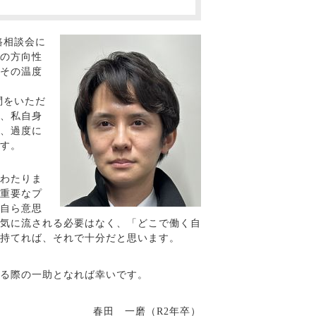
路相談会に
の方向性
その温度
問をいただ
、私自身
、過度に
す。
わたりま
重要なプ
自ら意思
気に流される必要はなく、「どこで働く自
持てれば、それで十分だと思います。
る際の一助となれば幸いです。
春田 一磨（
R2
年卒）