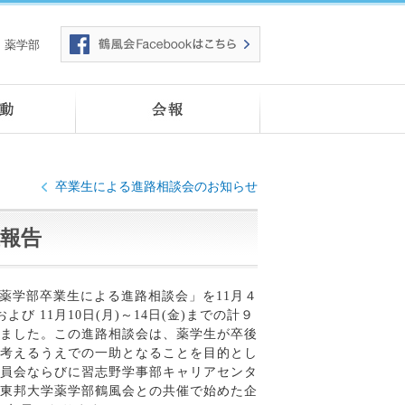
薬学部
卒業生による進路相談会のお知らせ
催報告
薬学部卒業生による進路相談会」を
11
月４
および
11
月
10
日
(
月
)
～
14
日
(
金
)
までの計９
ました。この進路相談会は、薬学生が卒後
考えるうえでの一助となることを目的とし
員会ならびに習志野学事部キャリアセンタ
東邦大学薬学部鶴風会との共催で始めた企