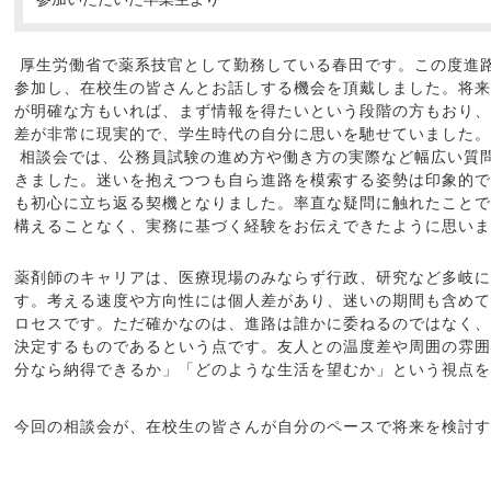
厚生労働省で薬系技官として勤務している春田です。この度進
参加し、在校生の皆さんとお話しする機会を頂戴しました。将来
が明確な方もいれば、まず情報を得たいという段階の方もおり、
差が非常に現実的で、学生時代の自分に思いを馳せていました。
相談会では、公務員試験の進め方や働き方の実際など幅広い質
きました。迷いを抱えつつも自ら進路を模索する姿勢は印象的で
も初心に立ち返る契機となりました。率直な疑問に触れたことで
構えることなく、実務に基づく経験をお伝えできたように思いま
薬剤師のキャリアは、医療現場のみならず行政、研究など多岐に
す。考える速度や方向性には個人差があり、迷いの期間も含めて
ロセスです。ただ確かなのは、進路は誰かに委ねるのではなく、
決定するものであるという点です。友人との温度差や周囲の雰囲
分なら納得できるか」「どのような生活を望むか」という視点を
今回の相談会が、在校生の皆さんが自分のペースで将来を検討す