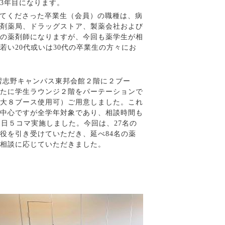
3
年目になります。
てくださった卒業生（会員）の職種は、病
剤薬局、ドラッグストア、製薬会社および
の薬剤師になりますが、今回も薬学生が相
若い
20
代或いは
30
代の卒業生の方々にお
習志野キャンパス東邦会館２階に２ブー
たに学生ラウンジ２階をパーテーションで
大８ブース使用可）ご用意しました。これ
中心ですが全学年対象であり、相談時間も
1
日５コマ実施しました。今回は、
27
名の
役を引き受けていただき、延べ
84
名の薬
相談に応じていただきました。