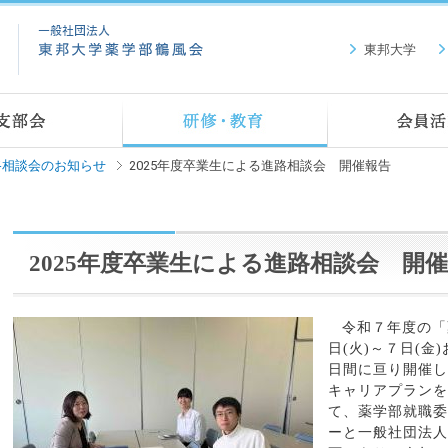
東邦大学
路相談会のお知らせ
2025年度卒業生による進路相談会 開催報告
2025年度卒業生による進路相談会 開
令和７年度の「
日
(
火
)
～７日
(
金
)
日間に亘り開催し
キャリアプランを
て、薬学部就職委
ーと一般社団法人