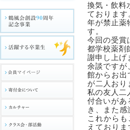
換気・飲料
ております
年が禁止薬
す。
今回の受賞
都学校薬剤
謝申し上げ
余談ですが
館からお出
が二人おり
私の友人二
付合いがあ
き、また感
これからも
えておりま