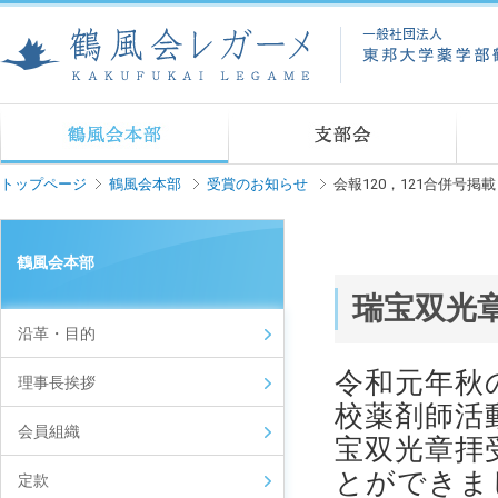
トップページ
鶴風会本部
受賞のお知らせ
会報120，121合併号掲
鶴風会本部
瑞宝双光
沿革・目的
令和元年秋
理事長挨拶
校薬剤師活
会員組織
宝双光章拝
とができま
定款