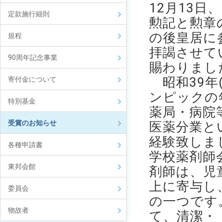
12月13日
定款施行細則
勲記と勲章
の後皇居に
規程
拝謁させて
90周年記念事業
賜わりまし
昭和39年(
寄付金について
ンピックの
特別基金
薬局・病院
受賞のお知らせ
医薬分業と
経験致しま
各種申請書
学校薬剤師
東邦会館
剤師は、児
上に寄与し
委員会
の一つです
物故者
て、清潔・