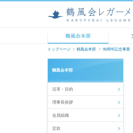
トップページ
鶴風会本部
90周年記念事業
鶴風会本部
沿革・目的
理事長挨拶
会員組織
定款