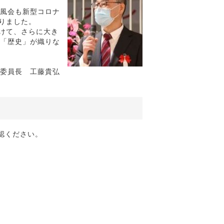
風会も新型コロナ
りました。
けて、さらに大き
「歴史」が織りな
集委員長 工藤貴弘
認ください。