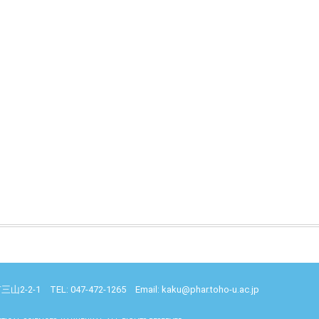
-1 TEL: 047-472-1265 Email: kaku@phar.toho-u.ac.jp